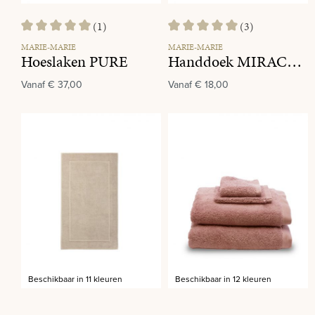
(1)
(3)
Gemiddelde waardering van 5 van 5 sterren
Gemiddelde waardering van 5 va
MARIE-MARIE
MARIE-MARIE
Hoeslaken PURE
Handdoek MIRACLE 315 Ocean
Vanaf
€ 37,00
Vanaf
€ 18,00
Beschikbaar in 11 kleuren
Beschikbaar in 12 kleuren