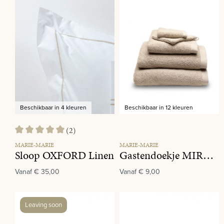
Beschikbaar in 4 kleuren
Beschikbaar in 12 kleuren
(2)
Gemiddelde waardering van 5 van 5 sterren
MARIE-MARIE
MARIE-MARIE
Sloop OXFORD Linen
Gastendoekje MIRACLE 770 Linen
Vanaf
€ 35,00
Vanaf
€ 9,00
Leaving soon