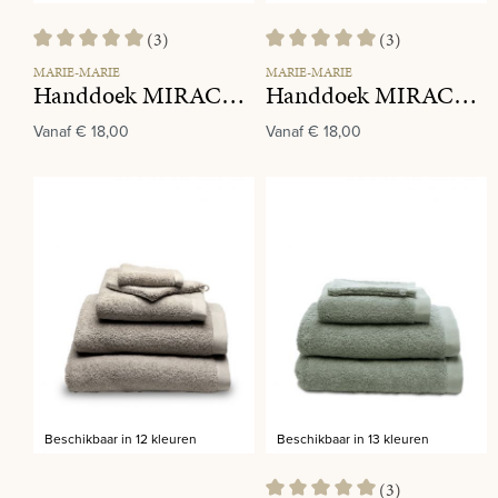
(3)
(3)
Gemiddelde waardering van 5 van 5 sterren
Gemiddelde waardering van 5 va
MARIE-MARIE
MARIE-MARIE
Handdoek MIRACLE 680 Rosewood
Handdoek MIRACLE 004 Cream
Vanaf
€ 18,00
Vanaf
€ 18,00
Beschikbaar in 12 kleuren
Beschikbaar in 13 kleuren
(3)