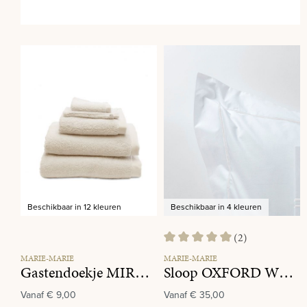
Beschikbaar in 12 kleuren
Beschikbaar in 4 kleuren
(2)
Gemiddelde waardering van 5 va
MARIE-MARIE
MARIE-MARIE
Gastendoekje MIRACLE 004 Cream
Sloop OXFORD White
Vanaf
€ 9,00
Vanaf
€ 35,00