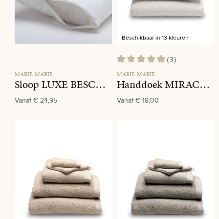
Beschikbaar in 13 kleuren
(3)
Gemiddelde waardering van 5 va
MARIE-MARIE
MARIE-MARIE
Sloop LUXE BESCHERMSLOOP
Handdoek MIRACLE 001 White
Vanaf
€ 24,95
Vanaf
€ 18,00