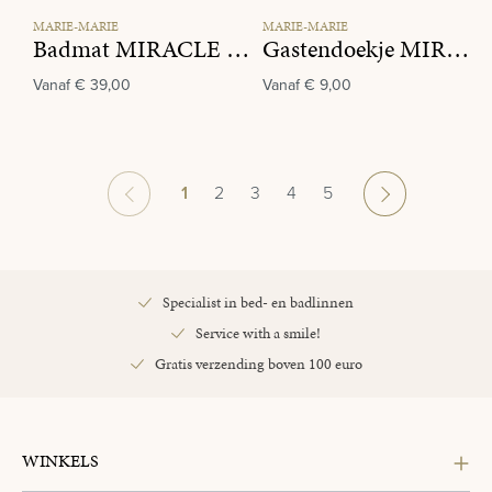
MARIE-MARIE
MARIE-MARIE
Badmat MIRACLE 770 Linen
Gastendoekje MIRACLE 680 Rosewood
Vanaf
€ 39,00
Vanaf
€ 9,00
Pagina
Pagina
Pagina
Pagina
Pagina
1
2
3
4
5
Specialist in bed- en badlinnen
Service with a smile!
Gratis verzending boven 100 euro
WINKELS