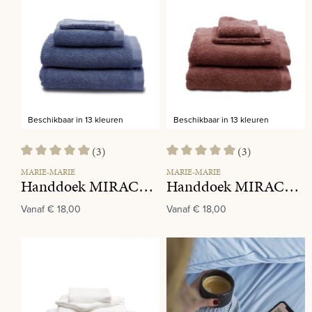
Beschikbaar in 13 kleuren
Beschikbaar in 13 kleuren
(3)
(3)
Gemiddelde waardering van 5 van 5 sterren
Gemiddelde waardering van 5 va
MARIE-MARIE
MARIE-MARIE
Handdoek MIRACLE 320 Azur
Handdoek MIRACLE 790 Chestnut
Vanaf
€ 18,00
Vanaf
€ 18,00