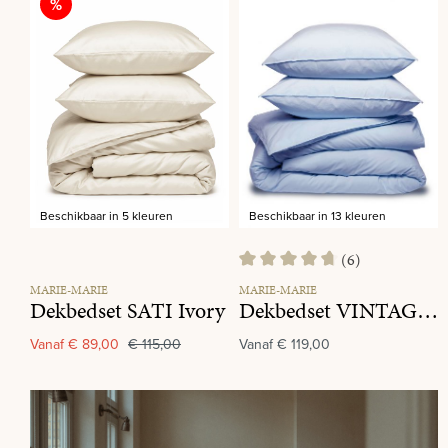
Korting
%
Beschikbaar in 5 kleuren
Beschikbaar in 13 kleuren
(6)
Gemiddelde waardering van 4.8 
MARIE-MARIE
MARIE-MARIE
Dekbedset SATI Ivory
Dekbedset VINTAGE COTTON Baby Blue
Vanaf
€ 89,00
€ 115,00
Vanaf
€ 119,00