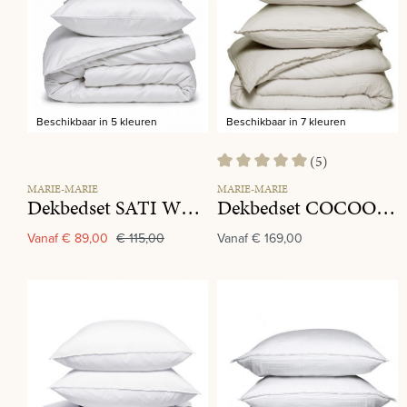
Beschikbaar in 5 kleuren
Beschikbaar in 7 kleuren
(5)
Gemiddelde waardering van 5 va
MARIE-MARIE
MARIE-MARIE
Dekbedset SATI White
Dekbedset COCOON Oatmeal
Vanaf
€ 89,00
€ 115,00
Vanaf
€ 169,00