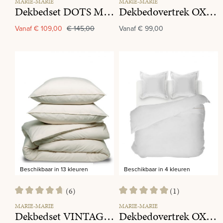
MARIE-MARIE
MARIE-MARIE
Dekbedset DOTS Mint
Dekbedovertrek OXFORD White
Vanaf
€ 109,00
€ 145,00
Vanaf
€ 99,00
Beschikbaar in 13 kleuren
Beschikbaar in 4 kleuren
(6)
(1)
Gemiddelde waardering van 4.8 van 5 sterren
Gemiddelde waardering van 5 va
MARIE-MARIE
MARIE-MARIE
Dekbedset VINTAGE COTTON Oatmeal
Dekbedovertrek OXFORD Linen