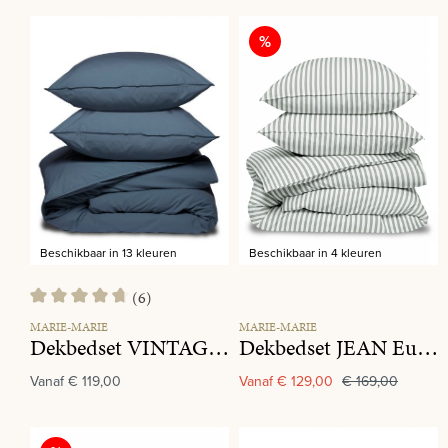
Korting
%
Beschikbaar in 13 kleuren
Beschikbaar in 4 kleuren
(6)
Gemiddelde waardering van 4.8 van 5 sterren
MARIE-MARIE
MARIE-MARIE
Dekbedset VINTAGE COTTON Yale Blue
Dekbedset JEAN Eucalyptus
Vanaf
€ 119,00
Vanaf
€ 129,00
€ 169,00