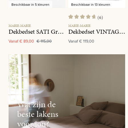
Beschikbaar in 5 kleuren
Beschikbaar in 13 kleuren
(6)
Gemiddelde waardering van 4.8 
MARIE-MARIE
MARIE-MARIE
Dekbedset SATI Green Grey
Dekbedset VINTAGE COTTON Olive
Vanaf
€ 89,00
€ 115,00
Vanaf
€ 119,00
Wat zijn de
beste lakens
voor jou?