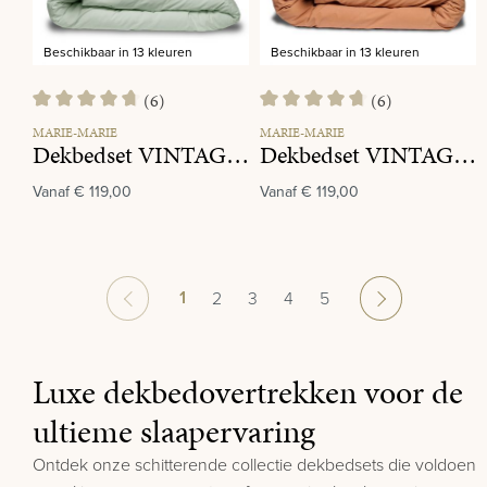
Beschikbaar in 13 kleuren
Beschikbaar in 13 kleuren
(6)
(6)
Gemiddelde waardering van 4.8 van 5 sterren
Gemiddelde waardering van 4.8 
MARIE-MARIE
MARIE-MARIE
Dekbedset VINTAGE COTTON Green tea
Dekbedset VINTAGE COTTON Pumpkin Spice
Vanaf
€ 119,00
Vanaf
€ 119,00
Pagina
1
Pagina
Pagina
Pagina
Pagina
2
3
4
5
Luxe dekbedovertrekken voor de
ultieme slaapervaring
Ontdek onze schitterende collectie dekbedsets die voldoen