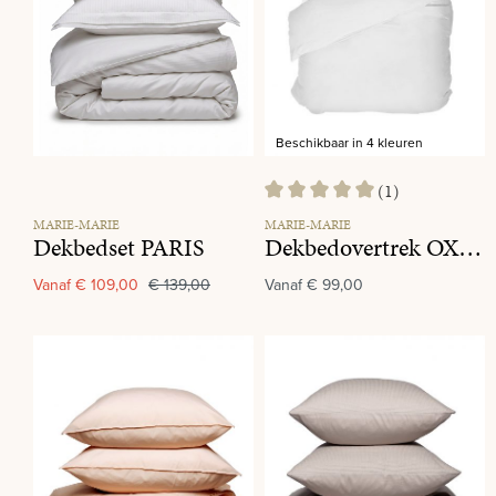
Beschikbaar in 4 kleuren
(1)
Gemiddelde waardering van 5 va
MARIE-MARIE
MARIE-MARIE
Dekbedset PARIS
Dekbedovertrek OXFORD Graphite
Vanaf
€ 109,00
€ 139,00
Vanaf
€ 99,00