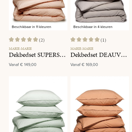
Beschikbaar in 11 kleuren
Beschikbaar in 4 kleuren
(2)
(1)
Gemiddelde waardering van 5 van 5 sterren
Gemiddelde waardering van 5 va
MARIE-MARIE
MARIE-MARIE
Dekbedset SUPERSOFT SATEEN Peach
Dekbedset DEAUVILLE Sand
Vanaf
€ 149,00
Vanaf
€ 169,00