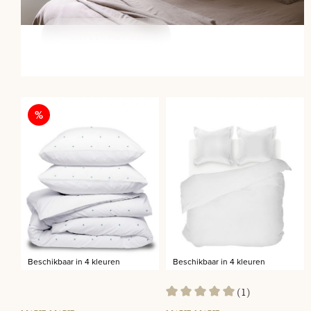
ONTDEK HET NU
Korting
%
Beschikbaar in 4 kleuren
Beschikbaar in 4 kleuren
(1)
Gemiddelde waardering van 5 va