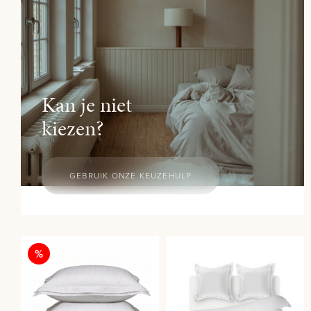
Kan je niet
kiezen?
GEBRUIK ONZE KEUZEHULP
Korting
%