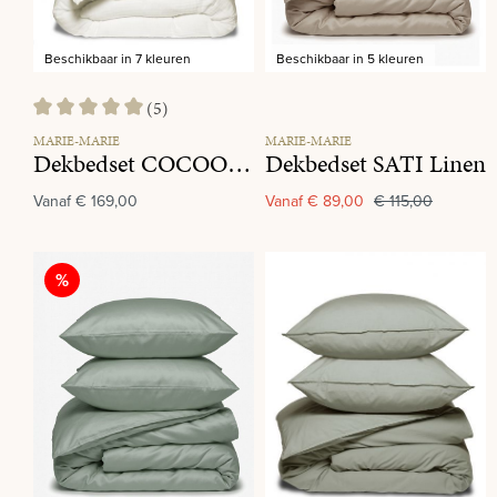
Beschikbaar in 7 kleuren
Beschikbaar in 5 kleuren
(5)
Gemiddelde waardering van 5 van 5 sterren
MARIE-MARIE
MARIE-MARIE
Dekbedset COCOON Milkyway
Dekbedset SATI Linen
Vanaf
€ 169,00
Vanaf
€ 89,00
€ 115,00
Korting
%