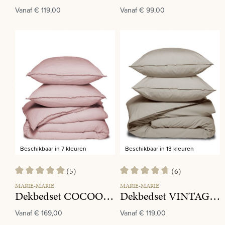
Vanaf
€ 119,00
Vanaf
€ 99,00
Beschikbaar in 7 kleuren
Beschikbaar in 13 kleuren
(5)
(6)
Gemiddelde waardering van 5 van 5 sterren
Gemiddelde waardering van 4.8 
MARIE-MARIE
MARIE-MARIE
Dekbedset COCOON Primrose
Dekbedset VINTAGE COTTON Granola
Vanaf
€ 169,00
Vanaf
€ 119,00