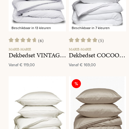
Beschikbaar in 13 kleuren
Beschikbaar in 7 kleuren
(6)
(5)
Gemiddelde waardering van 4.8 van 5 sterren
Gemiddelde waardering van 5 va
MARIE-MARIE
MARIE-MARIE
Dekbedset VINTAGE COTTON White Snow
Dekbedset COCOON White
Vanaf
€ 119,00
Vanaf
€ 169,00
Korting
%