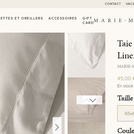
CONTACT
VAC
ETTES ET OREILLERS
ACCESSOIRES
GIFT
CARD
Taie
Line
MARIE-
45,00 
En stock
Sélec
Taille
Sélec
Coul