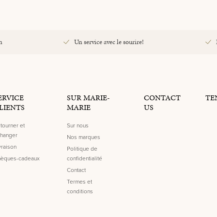
n
Un service avec le sourire!
ERVICE
SUR MARIE-
CONTACT
TE
LIENTS
MARIE
US
tourner et
Sur nous
hanger
Nos marques
vraison
Politique de
èques-cadeaux
confidentialité
Contact
Termes et
conditions