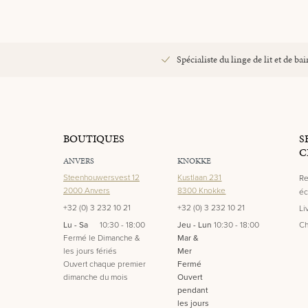
Spécialiste du linge de lit et de bai
BOUTIQUES
S
C
ANVERS
KNOKKE
Steenhouwersvest 12
Kustlaan 231
Re
2000 Anvers
8300 Knokke
éc
+32 (0) 3 232 10 21
+32 (0) 3 232 10 21
Li
Lu - Sa
10:30 - 18:00
Jeu - Lun
10:30 - 18:00
Ch
Fermé le Dimanche &
Mar &
les jours fériés
Mer
Ouvert chaque premier
Fermé
dimanche du mois
Ouvert
pendant
les jours