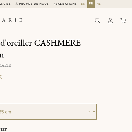
FR
ANCIES
À PROPOS DE NOUS
REALISATIONS
EN
NL
Le 
 d'oreiller CASHMERE
n
MARIE
€
tionnez
tionnez
eur