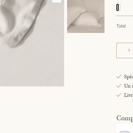
Linen
Wit
Total
Spéc
Un s
Livr
Compl