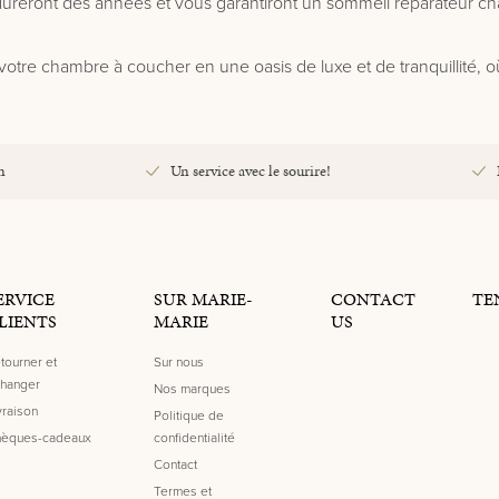
 dureront des années et vous garantiront un sommeil réparateur ch
votre chambre à coucher en une oasis de luxe et de tranquillité, 
n
Un service avec le sourire!
ERVICE
SUR MARIE-
CONTACT
TE
LIENTS
MARIE
US
tourner et
Sur nous
hanger
Nos marques
vraison
Politique de
èques-cadeaux
confidentialité
Contact
Termes et