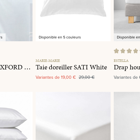
rs
Disponible en 5 couleurs
Disponible e
r 5 étoiles
Note moyenne
MARIE-MARIE
ESTELLA
Taie doreiller OXFORD White
Taie doreiller SATI White
Drap hou
Variantes de
19,00 €
29,00 €
Variantes de