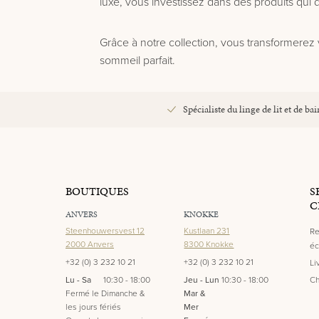
luxe, vous investissez dans des produits qui
Grâce à notre collection, vous transformerez 
sommeil parfait.
Spécialiste du linge de lit et de bai
BOUTIQUES
S
C
ANVERS
KNOKKE
Steenhouwersvest 12
Kustlaan 231
Re
2000 Anvers
8300 Knokke
éc
+32 (0) 3 232 10 21
+32 (0) 3 232 10 21
Li
Lu - Sa
10:30 - 18:00
Jeu - Lun
10:30 - 18:00
Ch
Fermé le Dimanche &
Mar &
les jours fériés
Mer