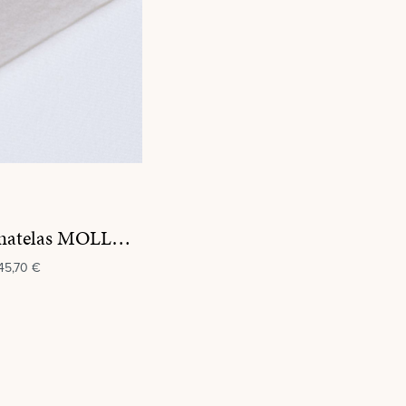
Protège-matelas MOLLETON
45,70 €