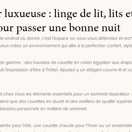
xueuse : linge de lit, lits e
our passer une bonne nuit
e endroit où dormir, c'est l'espace où vous vous détendez et rec
us créez un environnement qui allie à la perfection confort, style 
de gamme : des housses de couette en coton égyptien aux draps h
t l'impression d'être à l'hôtel. Ajoutez-y un élégant couvre-lit et
ent chez nous les éléments essentiels pour un sommeil réparateur :
, ainsi que des couettes en duvet et des oreillers de qualité supé
 besoins personnels en matière de sommeil.
érée pour l'été, une couette chaude pour l'hiver ou un ensemble i