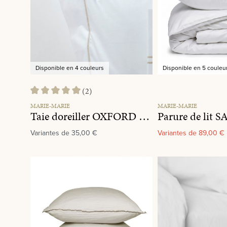
Disponible en 4 couleurs
Disponible en 5 couleu
(2)
Note moyenne de 5 sur 5 étoiles
MARIE-MARIE
MARIE-MARIE
Taie doreiller OXFORD Linen
Parure de lit 
Variantes de
35,00 €
Variantes de
89,00 €