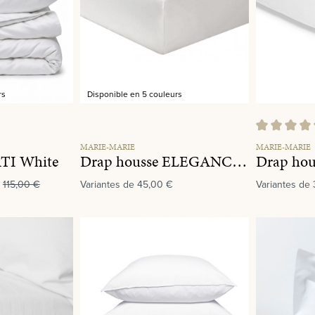
rs
Disponible en 5 couleurs
Note moyenne
MARIE-MARIE
MARIE-MARIE
SATI White
Drap housse ELEGANCE White
Drap ho
115,00 €
Variantes de
45,00 €
Variantes de