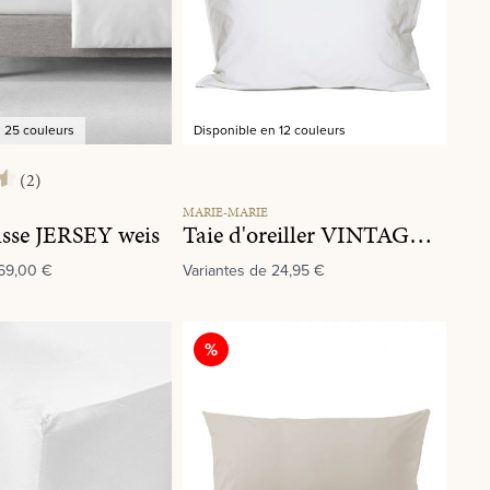
n 25 couleurs
Disponible en 12 couleurs
(2)
 de 4.5 sur 5 étoiles
MARIE-MARIE
sse JERSEY weis
Taie d'oreiller VINTAGE COTTON White Snow
69,00 €
Variantes de
24,95 €
Réduction
%