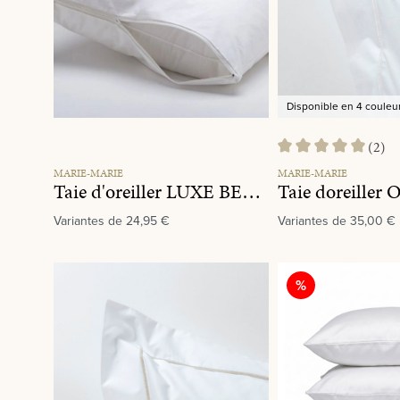
Disponible en 4 couleu
(2)
Note moyenne de 5 su
MARIE-MARIE
MARIE-MARIE
Taie d'oreiller LUXE BESCHERMSLOOP
Variantes de
24,95 €
Variantes de
35,00 €
Réduction
%