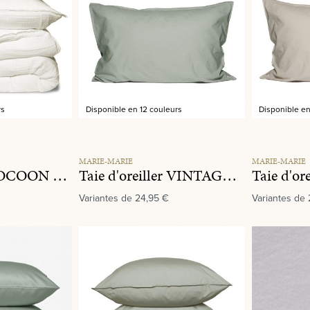
rs
Disponible en 12 couleurs
Disponible en
r 5 étoiles
MARIE-MARIE
MARIE-MARIE
Parure de lit COCOON Milkyway
Taie d'oreiller VINTAGE COTTON Olive
Variantes de
24,95 €
Variantes de