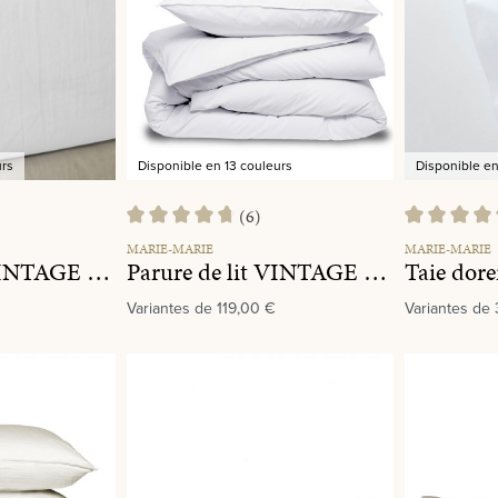
urs
Disponible en 13 couleurs
Disponible en
(6)
Note moyenne de 4.8 sur 5 étoiles
Note moyenne
MARIE-MARIE
MARIE-MARIE
Drap housse VINTAGE COTTON White Snow
Parure de lit VINTAGE COTTON White Snow
Variantes de
119,00 €
Variantes de