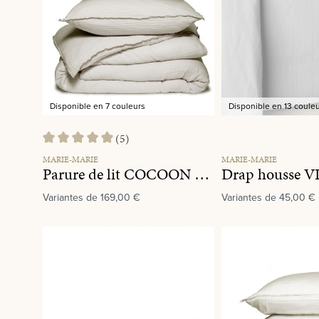
Disponible en 7 couleurs
Disponible en 13 coule
(5)
Note moyenne de 5 sur 5 étoiles
MARIE-MARIE
MARIE-MARIE
Parure de lit COCOON Oatmeal
Variantes de
169,00 €
Variantes de
45,00 €