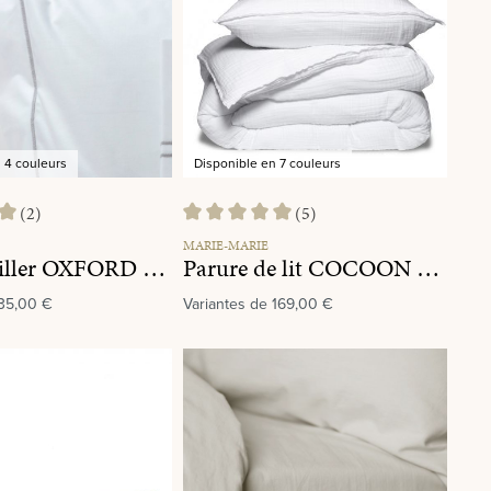
 4 couleurs
Disponible en 7 couleurs
(2)
(5)
 de 5 sur 5 étoiles
Note moyenne de 5 sur 5 étoiles
MARIE-MARIE
Taie doreiller OXFORD Graphite
Parure de lit COCOON White
35,00 €
Variantes de
169,00 €