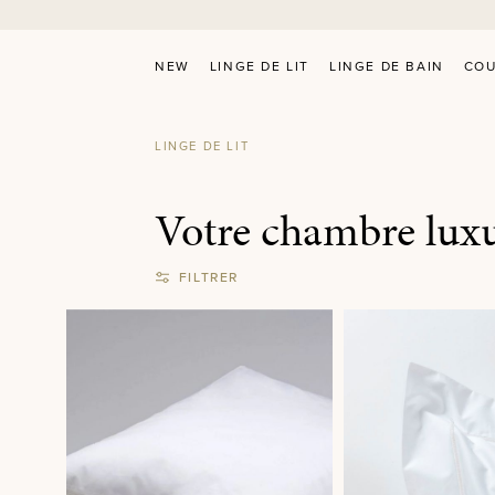
recherche
Passer à la navigation principale
NEW
LINGE DE LIT
LINGE DE BAIN
COU
LINGE DE LIT
Votre chambre lux
FILTRER