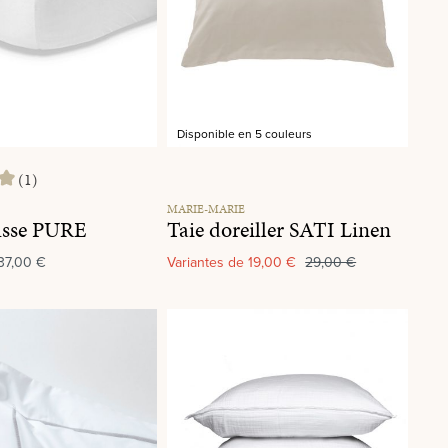
Disponible en 5 couleurs
(1)
 de 5 sur 5 étoiles
MARIE-MARIE
usse PURE
Taie doreiller SATI Linen
37,00 €
Variantes de
19,00 €
29,00 €