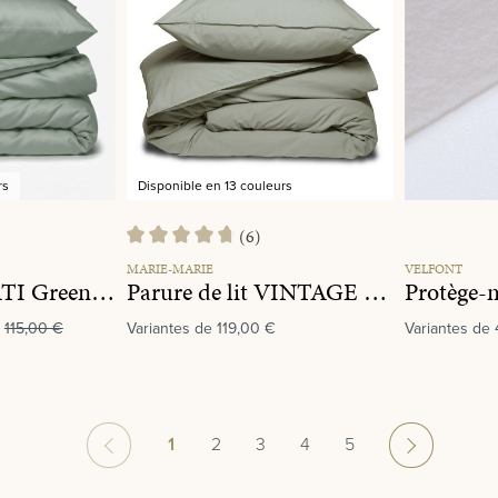
rs
Disponible en 13 couleurs
(6)
Note moyenne de 4.8 sur 5 étoiles
MARIE-MARIE
VELFONT
Parure de lit SATI Green Grey
Parure de lit VINTAGE COTTON Olive
115,00 €
Variantes de
119,00 €
Variantes de
Page
Page
Page
Page
Page
1
2
3
4
5