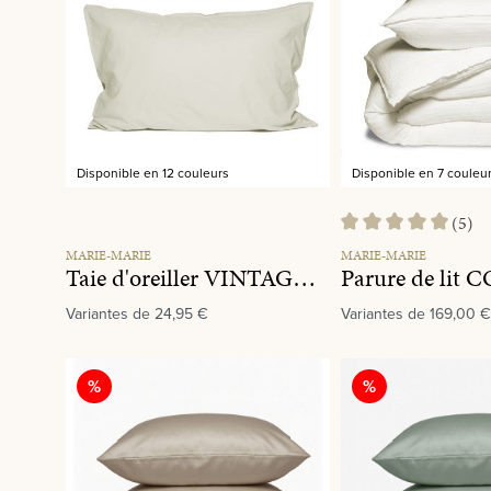
Disponible en 12 couleurs
Disponible en 7 couleu
(5)
Note moyenne de 5 su
MARIE-MARIE
MARIE-MARIE
Taie d'oreiller VINTAGE COTTON Oatmeal
Variantes de
24,95 €
Variantes de
169,00 €
Réduction
Réduction
%
%