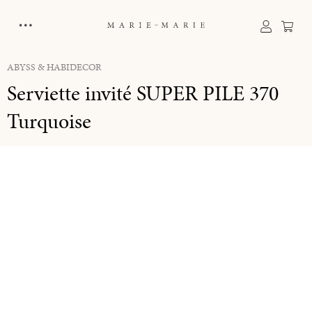
tenu principal
Le p
ABYSS & HABIDECOR
Serviette invité SUPER PILE 370
Turquoise
Ignorer la galerie d'images