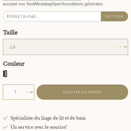
accepté nos %toSModaltagOpen%conditions générales.
NOTIFIER
Sélectionnez
Taille
Sélectionnez
Couleur
Charcoal
Natural
AJOUTER AU PANIER
Spécialiste du linge de lit et de bain
Un service avec le sourire!