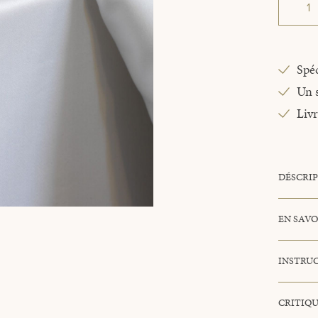
Spéc
Un s
Livr
DÉSCRI
EN SAVO
INSTRUC
CRITIQU