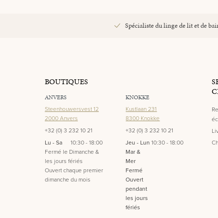
Spécialiste du linge de lit et de bai
BOUTIQUES
S
C
ANVERS
KNOKKE
Steenhouwersvest 12
Kustlaan 231
Re
2000 Anvers
8300 Knokke
éc
+32 (0) 3 232 10 21
+32 (0) 3 232 10 21
Li
Lu - Sa
10:30 - 18:00
Jeu - Lun
10:30 - 18:00
Ch
Fermé le Dimanche &
Mar &
les jours fériés
Mer
Ouvert chaque premier
Fermé
dimanche du mois
Ouvert
pendant
les jours
fériés