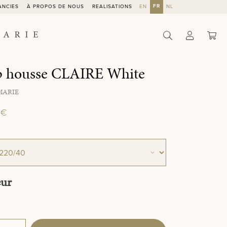
FR
ANCIES
À PROPOS DE NOUS
REALISATIONS
EN
NL
Le 
p housse CLAIRE White
MARIE
 €
tionnez
tionnez
eur