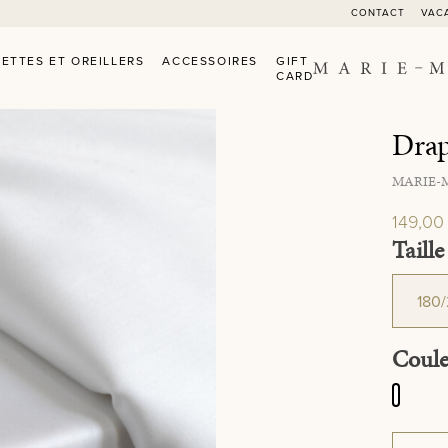
CONTACT
VAC
ETTES ET OREILLERS
ACCESSOIRES
GIFT
CARD
Dra
MARIE-
149,00
Sélec
Taille
Sélec
Coul
White