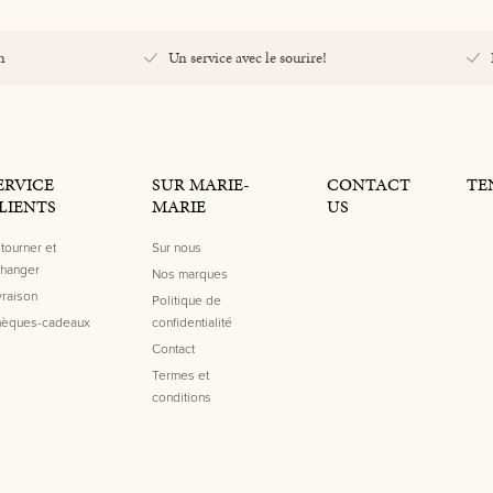
n
Un service avec le sourire!
ERVICE
SUR MARIE-
CONTACT
TE
LIENTS
MARIE
US
tourner et
Sur nous
hanger
Nos marques
vraison
Politique de
èques-cadeaux
confidentialité
Contact
Termes et
conditions